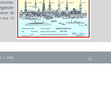
mischte-
omgebühr
ionen 30
n aus 15
h
FAQ