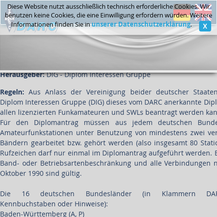
Diese Website nutzt ausschließlich technisch erforderliche Cookies. Wir
benutzen keine Cookies, die eine Einwilligung erfordern würden. Weitere
unserer Datenschutzerklärung
Informationen finden Sie in
.
X
DIG Germany Award
Herausgeber:
DIG - Diplom Interessen Gruppe
Anmelden
Neues Konto erstellen
Regeln:
Aus Anlass der Vereinigung beider deutscher Staaten 
Diplom Interessen Gruppe (DIG) dieses vom DARC anerkannte Dip
allen lizenzierten Funkamateuren und SWLs beantragt werden kan
Für den Diplomantrag müssen aus jedem deutschen Bunde
Amateurfunkstationen unter Benutzung von mindestens zwei ve
Bändern gearbeitet bzw. gehört werden (also insgesamt 80 Stati
Rufzeichen darf nur einmal im Diplomantrag aufgeführt werden. E
Band- oder Betriebsartenbeschränkung und alle Verbindungen 
Oktober 1990 sind gültig.
Die 16 deutschen Bundesländer (in Klammern DARC-D
Kennbuchstaben oder Hinweise):
Baden-Württemberg (A, P)