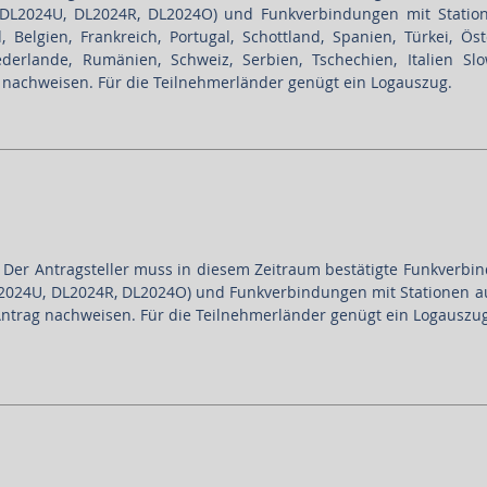
, DL2024U, DL2024R, DL2024O) und Funkverbindungen mit Statio
elgien, Frankreich, Portugal, Schottland, Spanien, Türkei, Öste
derlande, Rumänien, Schweiz, Serbien, Tschechien, Italien Slo
g nachweisen. Für die Teilnehmerländer genügt ein Logauszug.
n. Der Antragsteller muss in diesem Zeitraum bestätigte Funkverb
L2024U, DL2024R, DL2024O) und Funkverbindungen mit Stationen au
Antrag nachweisen. Für die Teilnehmerländer genügt ein Logauszu