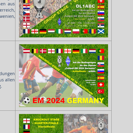
nen aus
rreich,
wenien,
indungen
s allen
g.