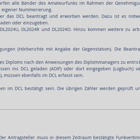
rfen alle Bänder des Amateurfunks im Rahmen der Genehmigun
ls eigener Nummerierung.
ber das DCL beantragt und erworben werden. Dazu ist es notwe
laden oder einzugeben.
 DL2024U, DL2024R und DL2024O. Hinzu kommen weitere zu arbe
gungen (Hörberichte mit Angabe der Gegenstation). Die Beantr
es Diploms nach den Anweisungen des Diplommanagers zu entrich
ssen ins DCL geladen (ADIF) oder dort eingegeben (Logbuch) s
, müssen ebenfalls im DCL erfasst sein.
n im DCL bestätigt sein. Die übrigen Zähler werden geprüft und
 Der Antragsteller muss in diesem Zeitraum bestätigte Funkverbi