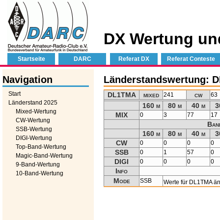
DX Wertung un
Startseite
DARC
Referat DX
Referat Conteste
Navigation
Länderstandswertung: 
Start
DL1TMA
mixed
cw
241
63
Länderstand 2025
160 m
80 m
40 m
3
Mixed-Wertung
MIX
0
3
77
17
CW-Wertung
Ban
SSB-Wertung
160 m
80 m
40 m
3
DIGI-Wertung
CW
0
0
0
0
Top-Band-Wertung
SSB
0
1
57
0
Magic-Band-Wertung
DIGI
0
0
0
0
9-Band-Wertung
Info
10-Band-Wertung
Mode
SSB
Werte für DL1TMA ä