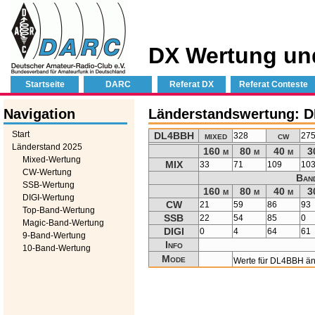
DX Wertung un
Startseite
DARC
Referat DX
Referat Conteste
Navigation
Länderstandswertung: 
Start
DL4BBH
mixed
cw
328
27
Länderstand 2025
160 m
80 m
40 m
3
Mixed-Wertung
MIX
33
71
109
10
CW-Wertung
Ban
SSB-Wertung
160 m
80 m
40 m
3
DIGI-Wertung
CW
21
59
86
93
Top-Band-Wertung
SSB
22
54
85
0
Magic-Band-Wertung
DIGI
0
4
64
61
9-Band-Wertung
Info
10-Band-Wertung
Mode
Werte für DL4BBH ä