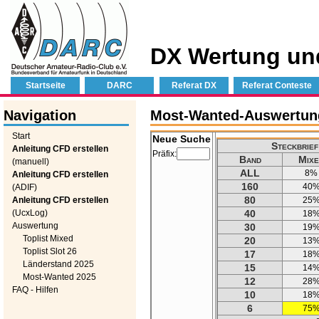
DX Wertung un
Startseite
DARC
Referat DX
Referat Conteste
Navigation
Most-Wanted-Auswertung
Start
Neue Suche
Steckbrie
Anleitung CFD erstellen
Präfix:
Band
Mixe
(manuell)
ALL
8%
Anleitung CFD erstellen
160
40
(ADIF)
80
Anleitung CFD erstellen
25
(UcxLog)
40
18
Auswertung
30
19
Toplist Mixed
20
13
Toplist Slot 26
17
18
Länderstand 2025
15
14
Most-Wanted 2025
12
28
FAQ - Hilfen
10
18
6
75