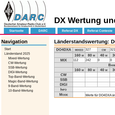
DX Wertung un
Startseite
DARC
Referat DX
Referat Conteste
Navigation
Länderstandswertung: 
Start
DO4DXA
mixed
cw
327
32
Länderstand 2025
160 m
80 m
40 m
3
Mixed-Wertung
MIX
112
242
0
0
CW-Wertung
Ban
SSB-Wertung
160 m
80 m
40 m
3
DIGI-Wertung
CW
Top-Band-Wertung
SSB
Magic-Band-Wertung
DIGI
9-Band-Wertung
Info
10-Band-Wertung
Mode
Werte für DO4DXA ä