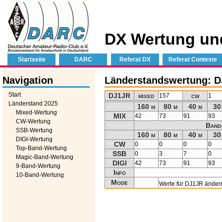
DX Wertung un
Startseite
DARC
Referat DX
Referat Conteste
Navigation
Länderstandswertung: 
Start
DJ1JR
mixed
cw
157
1
Länderstand 2025
160 m
80 m
40 m
30
Mixed-Wertung
MIX
42
73
91
93
CW-Wertung
Band
SSB-Wertung
160 m
80 m
40 m
30
DIGI-Wertung
CW
0
0
0
0
Top-Band-Wertung
SSB
0
3
7
0
Magic-Band-Wertung
DIGI
42
73
91
93
9-Band-Wertung
Info
10-Band-Wertung
Mode
Werte für DJ1JR änder