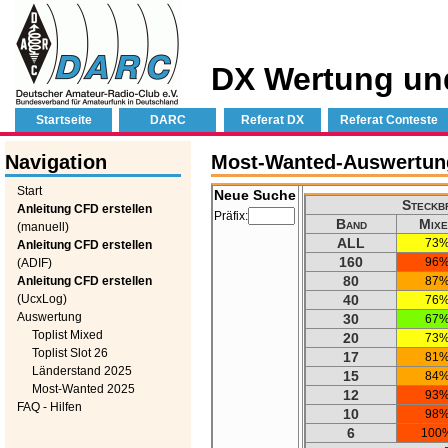
DX Wertung un
Startseite
DARC
Referat DX
Referat Conteste
Navigation
Most-Wanted-Auswertung 
Start
Neue Suche
Steckbr
Anleitung CFD erstellen
Präfix:
Band
Mixe
(manuell)
ALL
73
Anleitung CFD erstellen
160
96
(ADIF)
80
Anleitung CFD erstellen
87
(UcxLog)
40
76
Auswertung
30
67
Toplist Mixed
20
73
Toplist Slot 26
17
81
Länderstand 2025
15
84
Most-Wanted 2025
12
93
FAQ - Hilfen
10
98
6
100