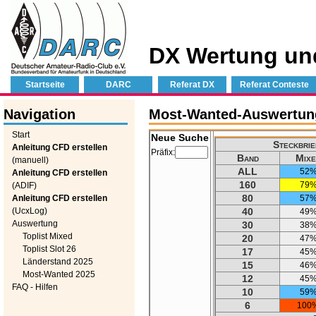
DX Wertung un
Startseite
DARC
Referat DX
Referat Conteste
Navigation
Most-Wanted-Auswertung
Start
Neue Suche
Steckbrie
Anleitung CFD erstellen
Präfix:
Band
Mixe
(manuell)
ALL
52
Anleitung CFD erstellen
160
79
(ADIF)
80
Anleitung CFD erstellen
57
(UcxLog)
40
49
Auswertung
30
38
Toplist Mixed
20
47
Toplist Slot 26
17
45
Länderstand 2025
15
46
Most-Wanted 2025
12
45
FAQ - Hilfen
10
59
6
100