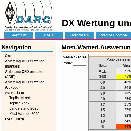
DX Wertung un
Startseite
DARC
Referat DX
Referat Conteste
Navigation
Most-Wanted-Auswertung 
Start
Neue Suche
Steckbrief f
Anleitung CFD erstellen
Präfix:
Band
Mixe
(manuell)
ALL
31
Anleitung CFD erstellen
160
75
(ADIF)
80
Anleitung CFD erstellen
48
(UcxLog)
40
36
Auswertung
30
38
Toplist Mixed
20
26
Toplist Slot 26
17
25
Länderstand 2025
15
27
Most-Wanted 2025
12
32
FAQ - Hilfen
10
34
6
99