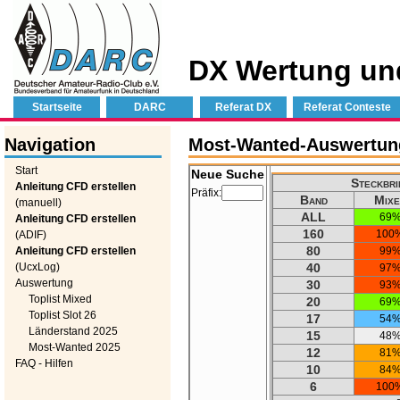
DX Wertung un
Startseite
DARC
Referat DX
Referat Conteste
Navigation
Most-Wanted-Auswertung
Start
Neue Suche
Steckbri
Anleitung CFD erstellen
Präfix:
Band
Mixe
(manuell)
ALL
69
Anleitung CFD erstellen
160
100
(ADIF)
80
Anleitung CFD erstellen
99
(UcxLog)
40
97
Auswertung
30
93
Toplist Mixed
20
69
Toplist Slot 26
17
54
Länderstand 2025
15
48
Most-Wanted 2025
12
81
FAQ - Hilfen
10
84
6
100