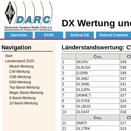
DX Wertung un
Startseite
DARC
Referat DX
Referat Conteste
Navigation
Länderstandswertung: 
Start
Call
C
Länderstand 2025
1
DK1RV
339
Mixed-Wertung
1
DL8USA
339
CW-Wertung
3
DJ2RB
338
SSB-Wertung
4
DL2MIJ
337
DIGI-Wertung
5
DL3NBL
331
Top-Band-Wertung
6
DL3JPN
329
Magic-Band-Wertung
7
DK8MCT
327
9-Band-Wertung
8
DL5YEE
324
10-Band-Wertung
9
DL1BUG
320
10
DL5XAT
318
Call
C
11
DM5TI
317
12
DL1TRK
315