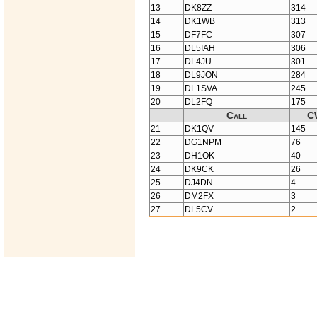
13
DK8ZZ
314
14
DK1WB
313
15
DF7FC
307
16
DL5IAH
306
17
DL4JU
301
18
DL9JON
284
19
DL1SVA
245
20
DL2FQ
175
Call
C
21
DK1QV
145
22
DG1NPM
76
23
DH1OK
40
24
DK9CK
26
25
DJ4DN
4
26
DM2FX
3
27
DL5CV
2