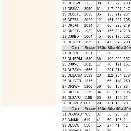
13
DL1SVI
2111
38
135
226
288
14
DF3MA
2050
61
117
207
247
15
DL8BTL
2038
85
133
212
254
16
DF7ZS
2029
121
161
237
195
17
DK5AI
2014
74
86
223
249
18
DK9CG
1932
68
156
234
218
19
DJ8BD
1664
45
108
185
202
20
DL1BKI
1639
3
47
84
200
Call
Summe
160m
80m
40m
30m
21
DL2RU
1631
303
333
22
DL4FDM
1630
36
109
202
152
23
DJ8VC
1611
17
78
121
151
24
DL7AYM
1556
291
311
25
DL2ANM
1539
23
112
204
173
26
DL1VFR
1315
1
65
118
150
27
DF2WF
1300
56
96
167
83
28
DK5ZX
1279
34
83
153
105
29
DL2APJ
1155
65
88
120
62
30
DL1MEV
807
29
131
106
20
Call
Summe
160m
80m
40m
30m
31
DG8KAD
705
37
56
96
63
32
DJ4MH
619
41
69
105
1
33
DL5CU
550
15
27
41
41