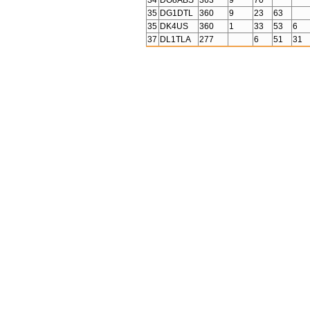
34
DO8ABS
363
9
70
35
DG1DTL
360
9
23
63
35
DK4US
360
1
33
53
6
37
DL1TLA
277
6
51
31