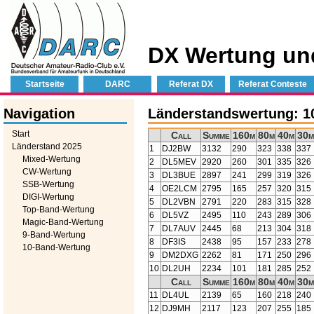
DX Wertung un
Startseite
DARC
Referat DX
Referat Conteste
Navigation
Länderstandswertung: 1
Start
Call
Summe
160m
80m
40m
30m
Länderstand 2025
1
DJ2BW
3132
290
323
338
337
Mixed-Wertung
2
DL5MEV
2920
260
301
335
326
CW-Wertung
3
DL3BUE
2897
241
299
319
326
SSB-Wertung
4
OE2LCM
2795
165
257
320
315
DIGI-Wertung
5
DL2VBN
2791
220
283
315
328
Top-Band-Wertung
6
DL5VZ
2495
110
243
289
306
Magic-Band-Wertung
7
DL7AUV
2445
68
213
304
318
9-Band-Wertung
8
DF3IS
2438
95
157
233
278
10-Band-Wertung
9
DM2DXG
2262
81
171
250
296
10
DL2UH
2234
101
181
285
252
Call
Summe
160m
80m
40m
30m
11
DL4UL
2139
65
160
218
240
12
DJ9MH
2117
123
207
255
185