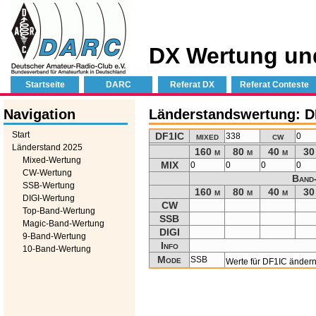
DX Wertung un
Startseite
DARC
Referat DX
Referat Conteste
Navigation
Länderstandswertung: D
Start
DF1IC
mixed
cw
338
0
Länderstand 2025
160 m
80 m
40 m
30
Mixed-Wertung
MIX
0
0
0
0
CW-Wertung
Band
SSB-Wertung
160 m
80 m
40 m
30
DIGI-Wertung
CW
Top-Band-Wertung
SSB
Magic-Band-Wertung
DIGI
9-Band-Wertung
Info
10-Band-Wertung
Mode
SSB
Werte für DF1IC änder