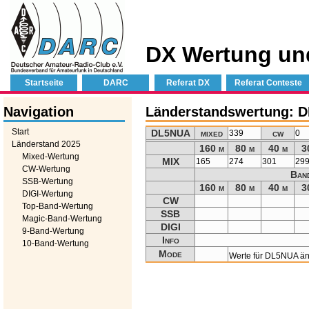
DX Wertung un
Startseite
DARC
Referat DX
Referat Conteste
Navigation
Länderstandswertung: 
Start
DL5NUA
mixed
cw
339
0
Länderstand 2025
160 m
80 m
40 m
3
Mixed-Wertung
MIX
165
274
301
29
CW-Wertung
Ban
SSB-Wertung
160 m
80 m
40 m
3
DIGI-Wertung
CW
Top-Band-Wertung
SSB
Magic-Band-Wertung
DIGI
9-Band-Wertung
Info
10-Band-Wertung
Mode
Werte für DL5NUA ä