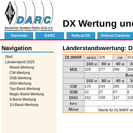
DX Wertung un
Startseite
DARC
Referat DX
Referat Conteste
Navigation
Länderstandswertung: 
Start
DL9MRF
mixed
cw
326
32
Länderstand 2025
160 m
80 m
40 m
3
Mixed-Wertung
MIX
229
277
299
30
CW-Wertung
Ban
SSB-Wertung
160 m
80 m
40 m
3
DIGI-Wertung
CW
170
234
265
25
Top-Band-Wertung
SSB
22
27
67
0
Magic-Band-Wertung
DIGI
152
158
127
12
9-Band-Wertung
Info
10-Band-Wertung
Mode
Werte für DL9MRF ä