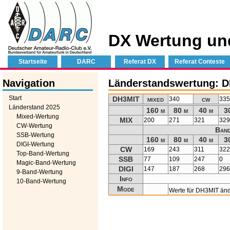
DX Wertung un
Startseite
DARC
Referat DX
Referat Conteste
Navigation
Länderstandswertung: 
Start
DH3MIT
mixed
cw
340
33
Länderstand 2025
160 m
80 m
40 m
3
Mixed-Wertung
MIX
200
271
321
32
CW-Wertung
Band
SSB-Wertung
160 m
80 m
40 m
3
DIGI-Wertung
CW
169
243
311
32
Top-Band-Wertung
SSB
77
109
247
0
Magic-Band-Wertung
DIGI
147
187
268
29
9-Band-Wertung
Info
10-Band-Wertung
Mode
Werte für DH3MIT än