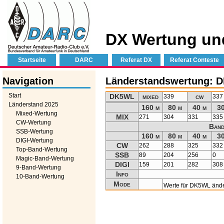
DX Wertung un
Startseite
DARC
Referat DX
Referat Conteste
Navigation
Länderstandswertung: 
Start
DK5WL
mixed
cw
339
337
Länderstand 2025
160 m
80 m
40 m
30
Mixed-Wertung
MIX
271
304
331
335
CW-Wertung
Band
SSB-Wertung
160 m
80 m
40 m
30
DIGI-Wertung
CW
262
288
325
332
Top-Band-Wertung
SSB
89
204
256
0
Magic-Band-Wertung
DIGI
159
201
282
308
9-Band-Wertung
Info
10-Band-Wertung
Mode
Werte für DK5WL änd