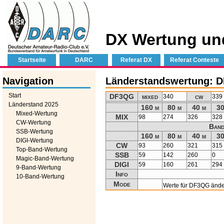
DX Wertung un
Startseite
DARC
Referat DX
Referat Conteste
Navigation
Länderstandswertung: 
Start
DF3QG
mixed
cw
340
339
Länderstand 2025
160 m
80 m
40 m
30
Mixed-Wertung
MIX
98
274
326
328
CW-Wertung
Band
SSB-Wertung
160 m
80 m
40 m
30
DIGI-Wertung
CW
93
260
321
315
Top-Band-Wertung
SSB
59
142
260
0
Magic-Band-Wertung
DIGI
59
160
261
294
9-Band-Wertung
Info
10-Band-Wertung
Mode
Werte für DF3QG änd