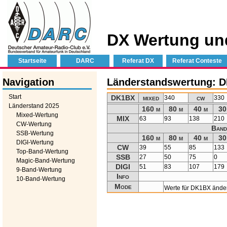
DX Wertung un
Startseite
DARC
Referat DX
Referat Conteste
Navigation
Länderstandswertung: 
Start
DK1BX
mixed
cw
340
330
Länderstand 2025
160 m
80 m
40 m
30
Mixed-Wertung
MIX
63
93
138
210
CW-Wertung
Band
SSB-Wertung
160 m
80 m
40 m
30
DIGI-Wertung
CW
39
55
85
133
Top-Band-Wertung
SSB
27
50
75
0
Magic-Band-Wertung
DIGI
51
83
107
179
9-Band-Wertung
Info
10-Band-Wertung
Mode
Werte für DK1BX ände