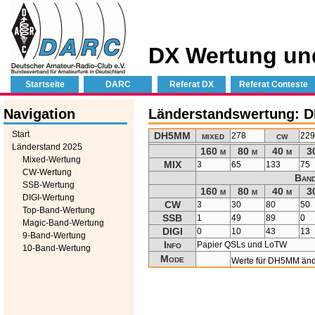
DX Wertung un
Startseite
DARC
Referat DX
Referat Conteste
Navigation
Länderstandswertung:
Start
DH5MM
mixed
cw
278
22
Länderstand 2025
160 m
80 m
40 m
3
Mixed-Wertung
MIX
3
65
133
75
CW-Wertung
Band
SSB-Wertung
160 m
80 m
40 m
3
DIGI-Wertung
CW
3
30
80
50
Top-Band-Wertung
SSB
1
49
89
0
Magic-Band-Wertung
DIGI
0
10
43
13
9-Band-Wertung
Info
Papier QSLs und LoTW
10-Band-Wertung
Mode
Werte für DH5MM än