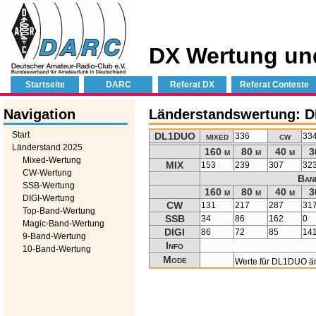
DX Wertung un
Startseite
DARC
Referat DX
Referat Conteste
Navigation
Länderstandswertung: 
Start
DL1DUO
mixed
cw
336
33
Länderstand 2025
160 m
80 m
40 m
3
Mixed-Wertung
MIX
153
239
307
32
CW-Wertung
Ban
SSB-Wertung
160 m
80 m
40 m
3
DIGI-Wertung
CW
131
217
287
31
Top-Band-Wertung
SSB
34
86
162
0
Magic-Band-Wertung
DIGI
86
72
85
14
9-Band-Wertung
Info
10-Band-Wertung
Mode
Werte für DL1DUO ä