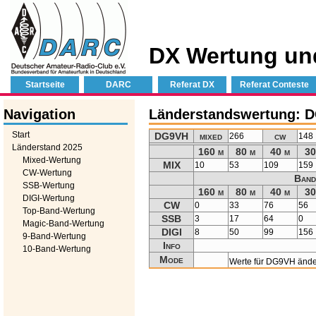
DX Wertung un
Startseite
DARC
Referat DX
Referat Conteste
Navigation
Länderstandswertung: 
Start
DG9VH
mixed
cw
266
148
Länderstand 2025
160 m
80 m
40 m
30
Mixed-Wertung
MIX
10
53
109
159
CW-Wertung
Band
SSB-Wertung
160 m
80 m
40 m
30
DIGI-Wertung
CW
0
33
76
56
Top-Band-Wertung
SSB
3
17
64
0
Magic-Band-Wertung
DIGI
8
50
99
156
9-Band-Wertung
Info
10-Band-Wertung
Mode
Werte für DG9VH änd