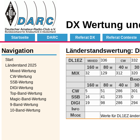
DX Wertung un
Startseite
DARC
Referat DX
Referat Conteste
Navigation
Länderstandswertung: 
Start
DL1EZ
mixed
cw
336
332
Länderstand 2025
160 m
80 m
40 m
30
Mixed-Wertung
MIX
32
129
312
320
CW-Wertung
Band
SSB-Wertung
160 m
80 m
40 m
30
DIGI-Wertung
CW
5
51
286
301
Top-Band-Wertung
SSB
16
41
235
0
Magic-Band-Wertung
DIGI
19
98
286
294
9-Band-Wertung
Info
10-Band-Wertung
Mode
Werte für DL1EZ ände