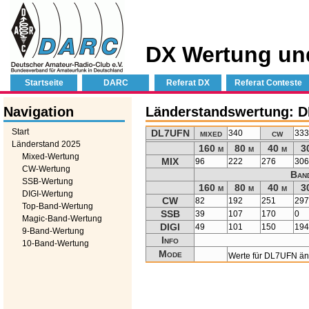
DX Wertung un
Startseite
DARC
Referat DX
Referat Conteste
Navigation
Länderstandswertung: 
Start
DL7UFN
mixed
cw
340
33
Länderstand 2025
160 m
80 m
40 m
3
Mixed-Wertung
MIX
96
222
276
30
CW-Wertung
Ban
SSB-Wertung
160 m
80 m
40 m
3
DIGI-Wertung
CW
82
192
251
29
Top-Band-Wertung
SSB
39
107
170
0
Magic-Band-Wertung
DIGI
49
101
150
19
9-Band-Wertung
Info
10-Band-Wertung
Mode
Werte für DL7UFN ä