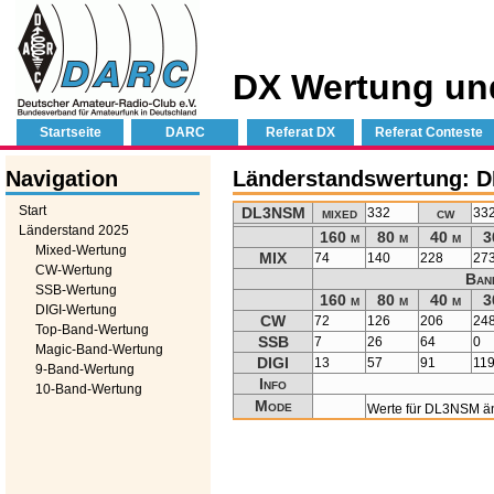
DX Wertung un
Startseite
DARC
Referat DX
Referat Conteste
Navigation
Länderstandswertung: 
Start
DL3NSM
mixed
cw
332
33
Länderstand 2025
160 m
80 m
40 m
3
Mixed-Wertung
MIX
74
140
228
27
CW-Wertung
Ban
SSB-Wertung
160 m
80 m
40 m
3
DIGI-Wertung
CW
72
126
206
24
Top-Band-Wertung
SSB
7
26
64
0
Magic-Band-Wertung
DIGI
13
57
91
11
9-Band-Wertung
Info
10-Band-Wertung
Mode
Werte für DL3NSM ä