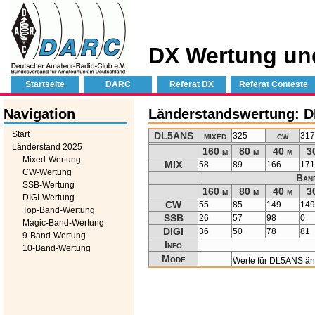
DX Wertung un
Startseite
DARC
Referat DX
Referat Conteste
Navigation
Länderstandswertung: 
Start
DL5ANS
mixed
cw
325
31
Länderstand 2025
160 m
80 m
40 m
3
Mixed-Wertung
MIX
58
89
166
17
CW-Wertung
Ban
SSB-Wertung
160 m
80 m
40 m
3
DIGI-Wertung
CW
55
85
149
14
Top-Band-Wertung
SSB
26
57
98
0
Magic-Band-Wertung
DIGI
36
50
78
81
9-Band-Wertung
Info
10-Band-Wertung
Mode
Werte für DL5ANS ä