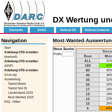
DX Wertung un
Startseite
DARC
Referat DX
Referat Conteste
Navigation
Most-Wanted-Auswertung 
Start
Neue Suche
Steck
Anleitung CFD erstellen
Präfix:
Band
Mixe
(manuell)
ALL
21
Anleitung CFD erstellen
160
62
(ADIF)
80
Anleitung CFD erstellen
45
(UcxLog)
40
38
Auswertung
30
32
Toplist Mixed
20
20
Toplist Slot 26
17
18
Länderstand 2025
15
19
Most-Wanted 2025
12
23
FAQ - Hilfen
10
26
6
83