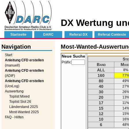
DX Wertung un
Startseite
DARC
Referat DX
Referat Conteste
Navigation
Most-Wanted-Auswertung 
Start
Neue Suche
Ste
Anleitung CFD erstellen
Präfix:
Band
Mixe
(manuell)
ALL
8%
Anleitung CFD erstellen
160
77
(ADIF)
80
Anleitung CFD erstellen
49
(UcxLog)
40
27
Auswertung
30
26
Toplist Mixed
20
13
Toplist Slot 26
17
11
Länderstand 2025
15
14
Most-Wanted 2025
12
15
FAQ - Hilfen
10
16
6
48