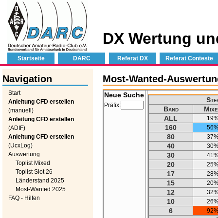
DX Wertung un
Startseite
DARC
Referat DX
Referat Conteste
Navigation
Most-Wanted-Auswertung 
Start
Neue Suche
Ste
Anleitung CFD erstellen
Präfix:
Band
Mixe
(manuell)
ALL
19
Anleitung CFD erstellen
160
56
(ADIF)
80
Anleitung CFD erstellen
37
(UcxLog)
40
30
Auswertung
30
41
Toplist Mixed
20
25
Toplist Slot 26
17
28
Länderstand 2025
15
20
Most-Wanted 2025
12
32
FAQ - Hilfen
10
26
6
92