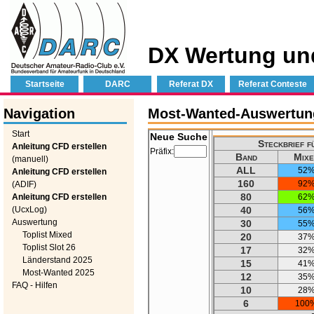
DX Wertung un
Startseite
DARC
Referat DX
Referat Conteste
Navigation
Most-Wanted-Auswertung
Start
Neue Suche
Steckbrief f
Anleitung CFD erstellen
Präfix:
Band
Mixe
(manuell)
ALL
52
Anleitung CFD erstellen
160
92
(ADIF)
80
Anleitung CFD erstellen
62
(UcxLog)
40
56
Auswertung
30
55
Toplist Mixed
20
37
Toplist Slot 26
17
32
Länderstand 2025
15
41
Most-Wanted 2025
12
35
FAQ - Hilfen
10
28
6
100