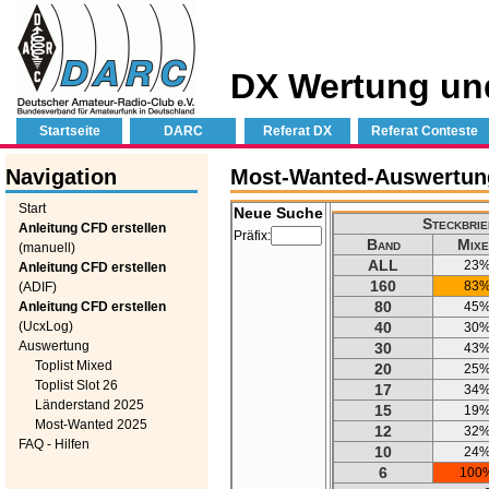
DX Wertung un
Startseite
DARC
Referat DX
Referat Conteste
Navigation
Most-Wanted-Auswertung
Start
Neue Suche
Steckbrie
Anleitung CFD erstellen
Präfix:
Band
Mixe
(manuell)
ALL
23
Anleitung CFD erstellen
160
83
(ADIF)
80
Anleitung CFD erstellen
45
(UcxLog)
40
30
Auswertung
30
43
Toplist Mixed
20
25
Toplist Slot 26
17
34
Länderstand 2025
15
19
Most-Wanted 2025
12
32
FAQ - Hilfen
10
24
6
100