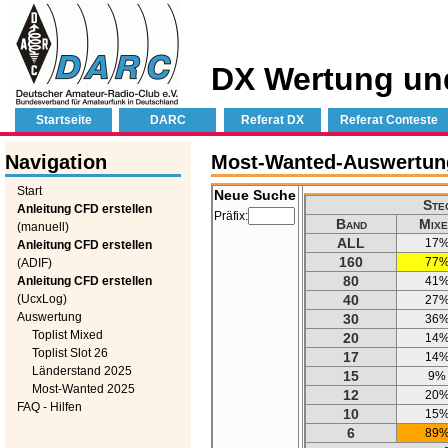
DX Wertung un
Startseite
DARC
Referat DX
Referat Conteste
Navigation
Most-Wanted-Auswertung 
Start
Neue Suche
Ste
Anleitung CFD erstellen
Präfix:
Band
Mixe
(manuell)
ALL
17
Anleitung CFD erstellen
160
77
(ADIF)
80
Anleitung CFD erstellen
41
(UcxLog)
40
27
Auswertung
30
36
Toplist Mixed
20
14
Toplist Slot 26
17
14
Länderstand 2025
15
9%
Most-Wanted 2025
12
20
FAQ - Hilfen
10
15
6
89