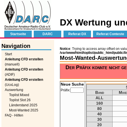
DX Wertung un
Startseite
DARC
Referat DX
Referat Conteste
Navigation
Notice
: Trying to access array offset on valu
/var/www/html/toplist/public_html/public/l
Start
Most-Wanted-Auswertung
Anleitung CFD erstellen
(manuell)
Der Präfix konnte nicht g
Anleitung CFD erstellen
(ADIF)
Anleitung CFD erstellen
Neue Suche
(UcxLog)
Auswertung
Präfix:
Band
Mixe
Toplist Mixed
ALL
Toplist Slot 26
160
Länderstand 2025
80
Most-Wanted 2025
40
FAQ - Hilfen
30
20