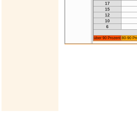
17
15
12
10
6
über 90 Prozent
80-90 Pr