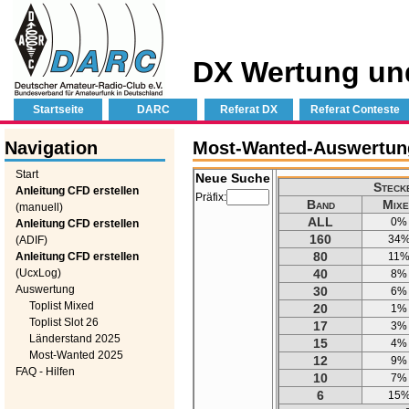
DX Wertung un
Startseite
DARC
Referat DX
Referat Conteste
Navigation
Most-Wanted-Auswertung
Start
Neue Suche
Steck
Anleitung CFD erstellen
Präfix:
Band
Mixe
(manuell)
ALL
0%
Anleitung CFD erstellen
160
34
(ADIF)
80
Anleitung CFD erstellen
11
(UcxLog)
40
8%
Auswertung
30
6%
Toplist Mixed
20
1%
Toplist Slot 26
17
3%
Länderstand 2025
15
4%
Most-Wanted 2025
12
9%
FAQ - Hilfen
10
7%
6
15