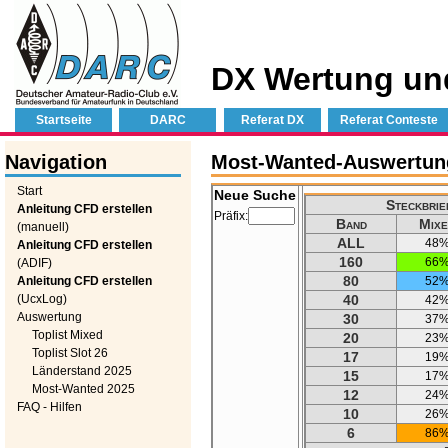
DX Wertung un
Startseite
DARC
Referat DX
Referat Conteste
Navigation
Most-Wanted-Auswertung 
Start
Neue Suche
Steckbrie
Anleitung CFD erstellen
Präfix:
Band
Mixe
(manuell)
ALL
48
Anleitung CFD erstellen
160
66
(ADIF)
80
Anleitung CFD erstellen
52
(UcxLog)
40
42
Auswertung
30
37
Toplist Mixed
20
23
Toplist Slot 26
17
19
Länderstand 2025
15
17
Most-Wanted 2025
12
24
FAQ - Hilfen
10
26
6
86