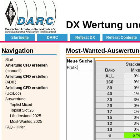
DX Wertung un
Startseite
DARC
Referat DX
Referat Conteste
Navigation
Most-Wanted-Auswertung
Start
Neue Suche
Steckbr
Anleitung CFD erstellen
Präfix:
Band
Mixe
(manuell)
ALL
0%
Anleitung CFD erstellen
160
9%
(ADIF)
80
Anleitung CFD erstellen
0%
(UcxLog)
40
1%
Auswertung
30
3%
Toplist Mixed
20
0%
Toplist Slot 26
17
1%
Länderstand 2025
15
0%
Most-Wanted 2025
12
3%
FAQ - Hilfen
10
0%
6
67